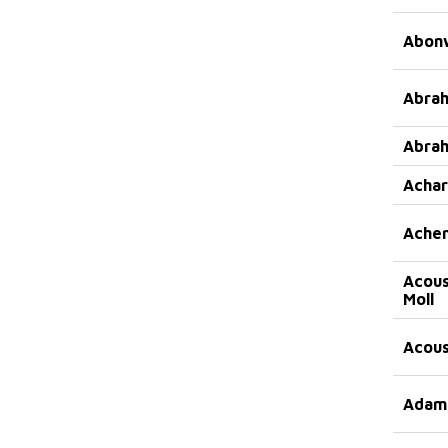
Abonw
Abra
Abra
Achary
Achen
Acous
Moll
Acous
Adam