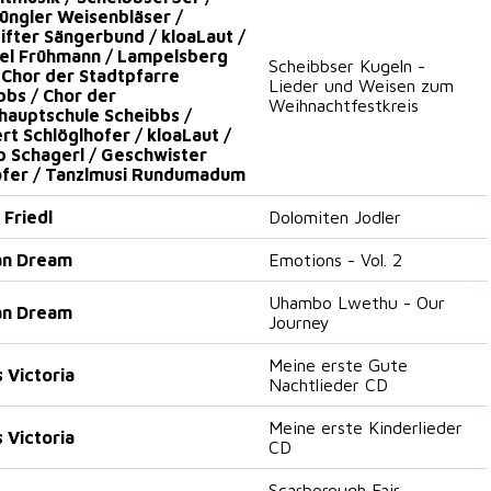
üngler Weisenbläser /
ifter Sängerbund / kloaLaut /
el Frühmann / Lampelsberg
Scheibbser Kugeln -
/ Chor der Stadtpfarre
Lieder und Weisen zum
bbs / Chor der
Weihnachtfestkreis
hauptschule Scheibbs /
rt Schlöglhofer / kloaLaut /
pp Schagerl / Geschwister
ofer / Tanzlmusi Rundumadum
 Friedl
Dolomiten Jodler
an Dream
Emotions - Vol. 2
Uhambo Lwethu - Our
an Dream
Journey
Meine erste Gute
 Victoria
Nachtlieder CD
Meine erste Kinderlieder
 Victoria
CD
Scarborough Fair -