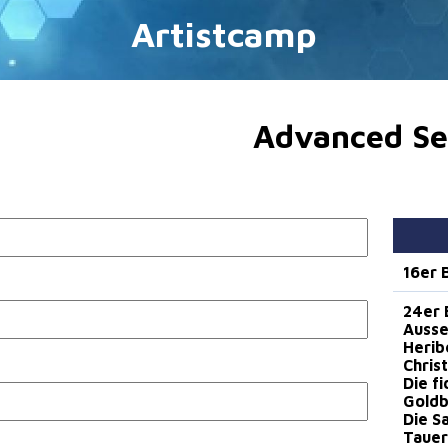
Artistcamp
Advanced Se
16er
24er 
Ausse
Herib
Christ
Die f
Goldb
Die S
Tauer