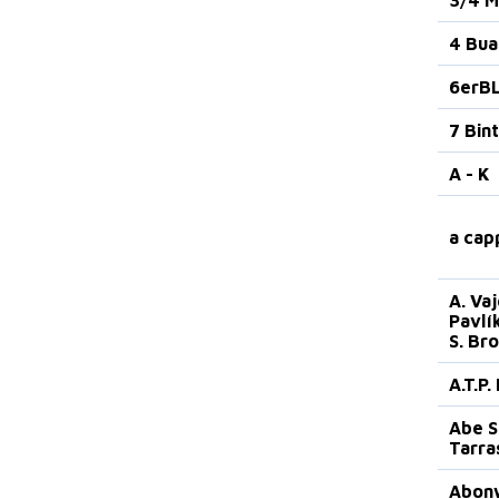
4 Bua
6erB
7 Bin
A - K
a capp
A. Vaj
Pavlík
S. Bro
A.T.P
Abe S
Tarra
Abonw