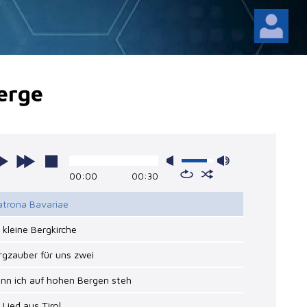
erge
00:00
00:30
atrona Bavariae
e kleine Bergkirche
rgzauber für uns zwei
nn ich auf hohen Bergen steh
n Lied aus Tirol