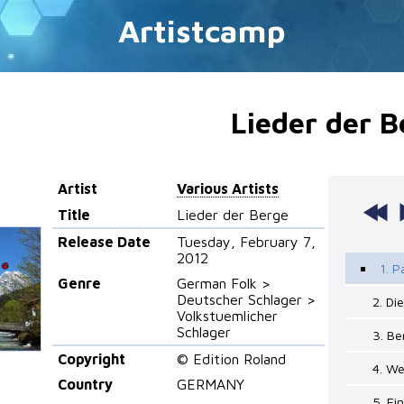
Artistcamp
Lieder der B
Artist
Various Artists
Title
Lieder der Berge
Release Date
Tuesday, February 7,
2012
1. P
Genre
German Folk >
Deutscher Schlager >
2. Di
Volkstuemlicher
Schlager
3. Be
Copyright
© Edition Roland
4. We
Country
GERMANY
5. Ei