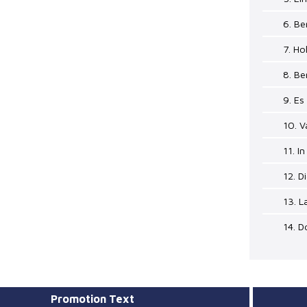
6. B
7. H
8. B
9. E
10. 
11. I
12. D
13. L
14. 
Promotion Text