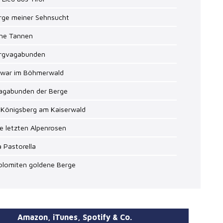
erge meiner Sehnsucht
ohe Tannen
ergvagabunden
s war im Böhmerwald
Vagabunden der Berge
n Königsberg am Kaiserwald
ie letzten Alpenrosen
a Pastorella
Dolomiten goldene Berge
Amazon, iTunes, Spotify & Co.