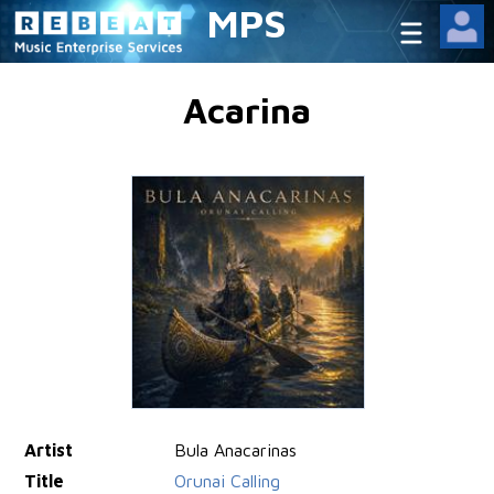
MPS
Acarina
Artist
Bula Anacarinas
Title
Orunai Calling