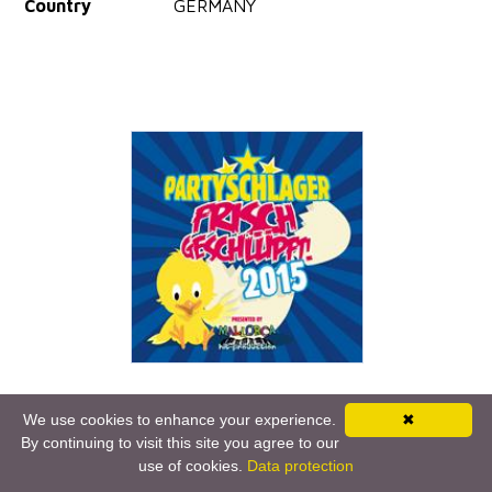
Country
GERMANY
Artist
Various Artists
We use cookies to enhance your experience.
✖
Title
Partyschlager - frisch geschlüpft!
By continuing to visit this site you agree to our
2015
use of cookies.
Data protection
Release Date
Sunday, May 10, 2015