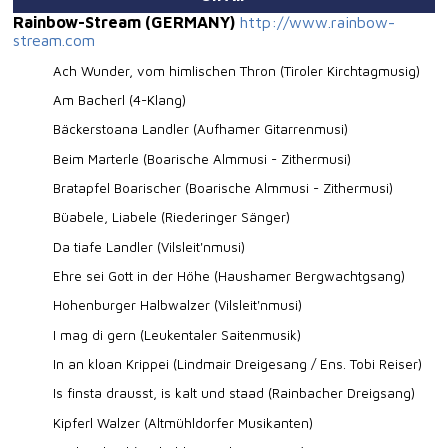
Rainbow-Stream (GERMANY)
http://www.rainbow-
stream.com
Ach Wunder, vom himlischen Thron (Tiroler Kirchtagmusig)
Am Bacherl (4-Klang)
Bäckerstoana Landler (Aufhamer Gitarrenmusi)
Beim Marterle (Boarische Almmusi - Zithermusi)
Bratapfel Boarischer (Boarische Almmusi - Zithermusi)
Büabele, Liabele (Riederinger Sänger)
Da tiafe Landler (Vilsleit'nmusi)
Ehre sei Gott in der Höhe (Haushamer Bergwachtgsang)
Hohenburger Halbwalzer (Vilsleit'nmusi)
I mag di gern (Leukentaler Saitenmusik)
In an kloan Krippei (Lindmair Dreigesang / Ens. Tobi Reiser)
Is finsta drausst, is kalt und staad (Rainbacher Dreigsang)
Kipferl Walzer (Altmühldorfer Musikanten)