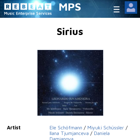
MPS
Sirius
Artist
Ele Schöfmann
/
Miyuki Schüssler
/
Ilana Tjumjanceva
/
Daniela
Damianova