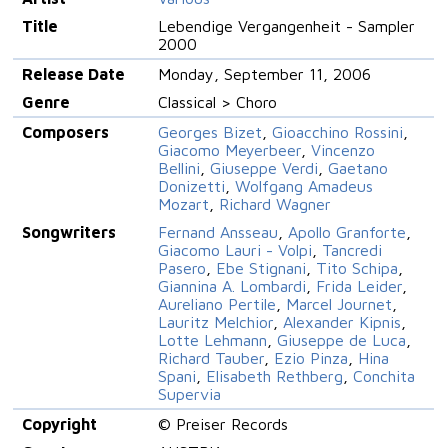
Title
Lebendige Vergangenheit - Sampler
2000
Release Date
Monday, September 11, 2006
Genre
Classical > Choro
Composers
Georges Bizet
,
Gioacchino Rossini
,
Giacomo Meyerbeer
,
Vincenzo
Bellini
,
Giuseppe Verdi
,
Gaetano
Donizetti
,
Wolfgang Amadeus
Mozart
,
Richard Wagner
Songwriters
Fernand Ansseau
,
Apollo Granforte
,
Giacomo Lauri - Volpi
,
Tancredi
Pasero
,
Ebe Stignani
,
Tito Schipa
,
Giannina A. Lombardi
,
Frida Leider
,
Aureliano Pertile
,
Marcel Journet
,
Lauritz Melchior
,
Alexander Kipnis
,
Lotte Lehmann
,
Giuseppe de Luca
,
Richard Tauber
,
Ezio Pinza
,
Hina
Spani
,
Elisabeth Rethberg
,
Conchita
Supervia
Copyright
© Preiser Records