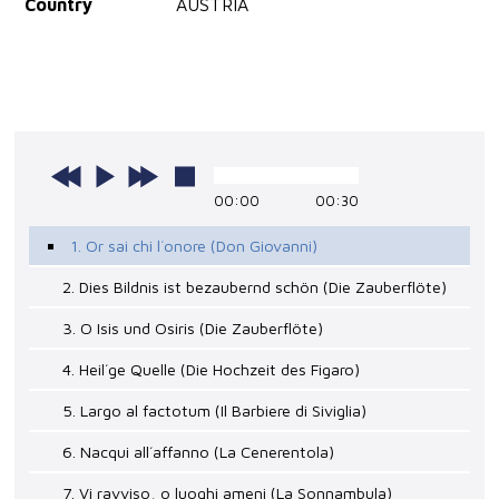
Country
AUSTRIA
00:00
00:30
1. Or sai chi l´onore (Don Giovanni)
2. Dies Bildnis ist bezaubernd schön (Die Zauberflöte)
3. O Isis und Osiris (Die Zauberflöte)
4. Heil´ge Quelle (Die Hochzeit des Figaro)
5. Largo al factotum (Il Barbiere di Siviglia)
6. Nacqui all´affanno (La Cenerentola)
7. Vi ravviso, o luoghi ameni (La Sonnambula)