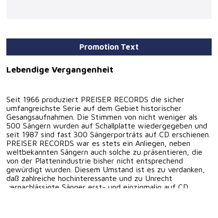
Promotion Text
Lebendige Vergangenheit
Seit 1966 produziert PREISER RECORDS die sicher
umfangreichste Serie auf dem Gebiet historischer
Gesangsaufnahmen. Die Stimmen von nicht weniger als
500 Sängern wurden auf Schallplatte wiedergegeben und
seit 1987 sind fast 300 Sängerporträts auf CD erschienen.
PREISER RECORDS war es stets ein Anliegen, neben
weltbekannten Sängern auch solche zu präsentieren, die
von der Plattenindustrie bisher nicht entsprechend
gewürdigt wurden. Diesem Umstand ist es zu verdanken,
daß zahlreiche hochinteressante und zu Unrecht
vernachlässigte Sänger erst- und einzigmalig auf CD
verewigt wurden. Was die Auswahl der auf "Lebendige
Vergangenheit" präsentierten Künstler betrifft, so liegt
ein gewisser Schwerpunkt sicherlich auf Sängern des