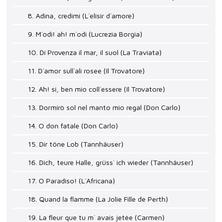
8. Adina, credimi (L´elisir d´amore)
9. M´odi! ah! m´odi (Lucrezia Borgia)
10. Di Provenza il mar, il suol (La Traviata)
11. D´amor sull´ali rosee (Il Trovatore)
12. Ah! si, ben mio coll´essere (Il Trovatore)
13. Dormirò sol nel manto mio regal (Don Carlo)
14. O don fatale (Don Carlo)
15. Dir töne Lob (Tannhäuser)
16. Dich, teure Halle, grüss´ ich wieder (Tannhäuser)
17. O Paradiso! (L´Africana)
18. Quand la flamme (La Jolie Fille de Perth)
19. La fleur que tu m´ avais jetèe (Carmen)