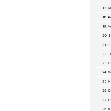
17. A
18. P
19. V
20. S
21. T
22. T
23. D
24. W
25. H
26. D
27. P
28. K