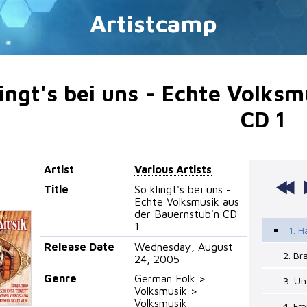
Artistcamp
lingt's bei uns - Echte Volks
CD 1
Artist
Various Artists
Title
So klingt's bei uns -
Echte Volksmusik aus
der Bauernstub'n CD
1
1. H
Release Date
Wednesday, August
2. Br
24, 2005
Genre
German Folk >
3. Un
Volksmusik >
Volksmusik
4. Fr