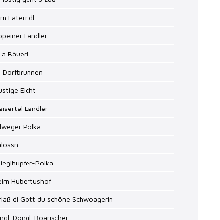
im Laterndl
ppeiner Landler
n a Bäuerl
m Dorfbrunnen
lustige Eicht
aisertal Landler
illweger Polka
alossn
tieglhupfer-Polka
Beim Hubertushof
riaß di Gott du schöne Schwoagerin
ingl-Dongl-Boarischer