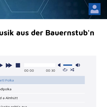
musik aus der Bauernstub'n
00:00
00:30
artl Polka
adlpolka
d a Almhütt
ei lustig geht's zua