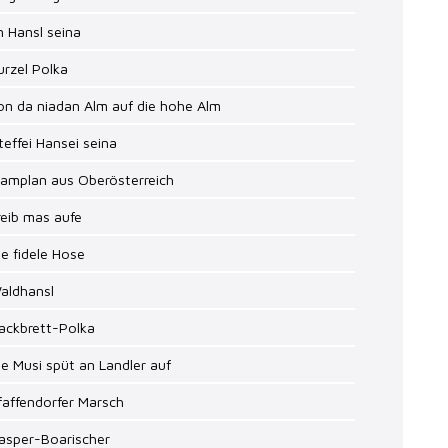
n Hansl seina
urzel Polka
on da niadan Alm auf die hohe Alm
teffei Hansei seina
ramplan aus Oberösterreich
reib mas aufe
ie fidele Hose
aldhansl
ackbrett-Polka
ie Musi spüt an Landler auf
faffendorfer Marsch
asper-Boarischer