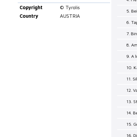
Copyright
© Tyrolis
5. Be
Country
AUSTRIA
6. Ta
7. Bi
8. A
9. A 
10. K
11. S
12. V
13. S
14. 
15. G
16. D