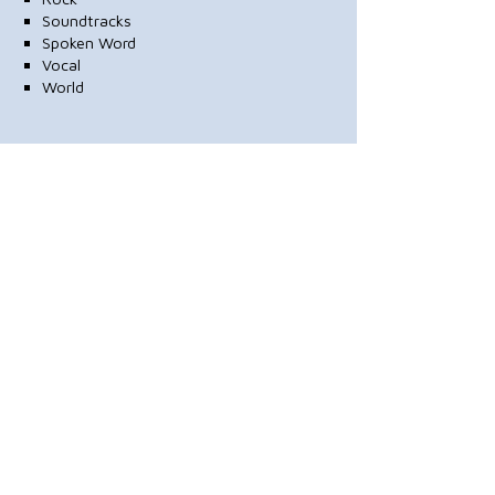
Soundtracks
Spoken Word
Vocal
World