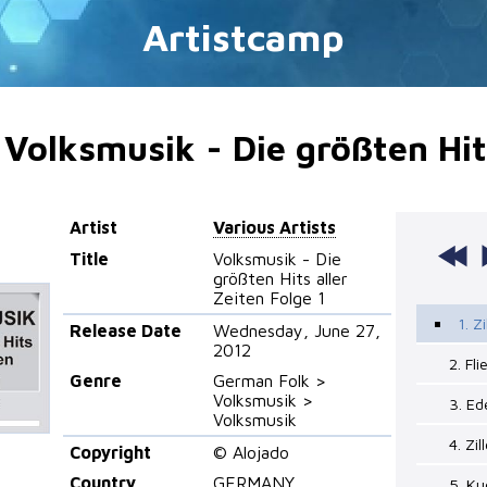
Artistcamp
Volksmusik - Die größten Hits
Artist
Various Artists
Title
Volksmusik - Die
größten Hits aller
Zeiten Folge 1
1. Z
Release Date
Wednesday, June 27,
2012
2. Fl
Genre
German Folk >
Volksmusik >
3. Ed
Volksmusik
4. Zil
Copyright
© Alojado
Country
GERMANY
5. Ku