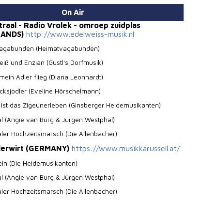
On Air
raal - Radio Vrolek - omroep zuidplas
LANDS)
http://www.edelweiss-musik.nl
agabunden (Heimatvagabunden)
eiß und Enzian (Gustl's Dorfmusik)
 mein Adler flieg (Diana Leonhardt)
cksjodler (Eveline Hörschelmann)
g ist das Zigeunerleben (Ginsberger Heidemusikanten)
tal (Angie van Burg & Jürgen Westphal)
taler Hochzeitsmarsch (Die Allenbacher)
lerwirt (GERMANY)
https://www.musikkarussell.at/
ein (Die Heidemusikanten)
tal (Angie van Burg & Jürgen Westphal)
taler Hochzeitsmarsch (Die Allenbacher)