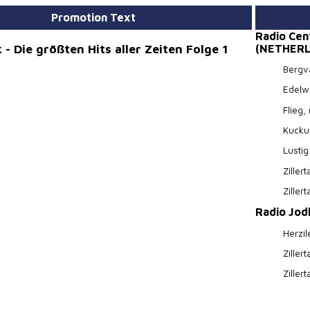
Promotion Text
Radio Cent
- Die größten Hits aller Zeiten Folge 1
(NETHER
Bergv
Edelw
Flieg,
Kucku
Lusti
Ziller
Ziller
Radio Jod
Herzil
Ziller
Ziller