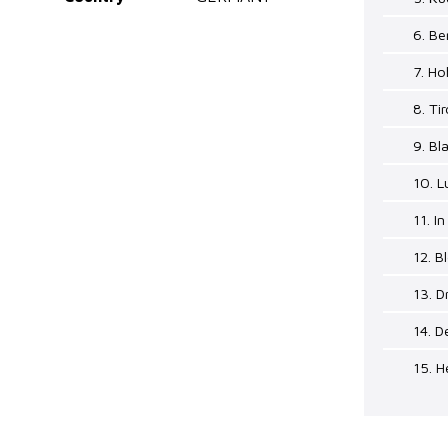
6. B
7. H
8. Ti
9. Bl
10. L
11. I
12. B
13. D
14. 
15. H