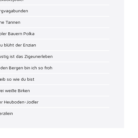
ergvagabunden
ohe Tannen
roler Bauern Polka
au blüht der Enzian
ustig ist das Zigeunerleben
n den Bergen bin ich so froh
leib so wie du bist
rei weiße Birken
Der Heuboden-Jodler
erzilein