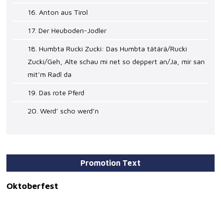
16. Anton aus Tirol
17. Der Heuboden-Jodler
18. Humbta Rucki Zucki: Das Humbta tätärä/Rucki
Zucki/Geh, Alte schau mi net so deppert an/Ja, mir san
mit’m Radl da
19. Das rote Pferd
20. Werd’ scho werd’n
Promotion Text
Oktoberfest