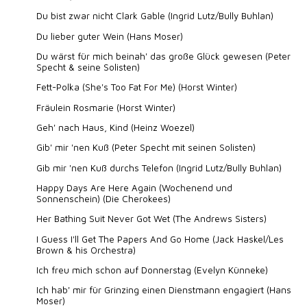
Du bist zwar nicht Clark Gable (Ingrid Lutz/Bully Buhlan)
Du lieber guter Wein (Hans Moser)
Du wärst für mich beinah' das große Glück gewesen (Peter
Specht & seine Solisten)
Fett-Polka (She's Too Fat For Me) (Horst Winter)
Fräulein Rosmarie (Horst Winter)
Geh' nach Haus, Kind (Heinz Woezel)
Gib' mir 'nen Kuß (Peter Specht mit seinen Solisten)
Gib mir 'nen Kuß durchs Telefon (Ingrid Lutz/Bully Buhlan)
Happy Days Are Here Again (Wochenend und
Sonnenschein) (Die Cherokees)
Her Bathing Suit Never Got Wet (The Andrews Sisters)
I Guess I'll Get The Papers And Go Home (Jack Haskel/Les
Brown & his Orchestra)
Ich freu mich schon auf Donnerstag (Evelyn Künneke)
Ich hab' mir für Grinzing einen Dienstmann engagiert (Hans
Moser)