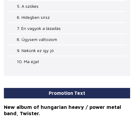
5. A szökés
6. Hidegben sírsz
7. Én vagyok a lázadás
8. Úgysem változom
9. Nekünk ez így jó
10. Ma éjjel
Promotion Text
New album of hungarian heavy / power metal
band, Twister.