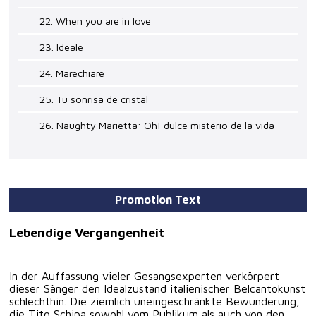
22. When you are in love
23. Ideale
24. Marechiare
25. Tu sonrisa de cristal
26. Naughty Marietta: Oh! dulce misterio de la vida
Promotion Text
Lebendige Vergangenheit
In der Auffassung vieler Gesangsexperten verkörpert
dieser Sänger den Idealzustand italienischer Belcantokunst
schlechthin. Die ziemlich uneingeschränkte Bewunderung,
die Tito Schipa sowohl vom Publikum als auch von den