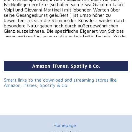
Fachkollegen erntete (so haben sich etwa Giacomo Lauri
Volpi und Giovanni Martinelli mit lobenden Worten über
seine Gesangeskunst geäußert ) ist umso höher zu
bewerten, als sich die Stimme des Künstlers weder durch
besondere Naturgaben noch durch außergewöhnlichen
Glanz auszeichnete. Die spezifische Eigenart von Schipas
Gesangeskunst ist eine sublim entwickelte Technik. Zu den
weiteren Wesensmerkmalen zählen seine hohe Musikalität
und sein weitgespanntes Ausdrucksvermögen. Tito Schipa
verkörpert den Typus des "Tenore di grazia". Der Klang
seiner schmalen, stets umflort wirkenden Tenorstimme ist
von ganz eigentümlicher, im wahrsten Sinn des Wortes
Amazon, iTunes, Spotify & Co.
unvergleichlicher Wirkung. Tito Schipa kam in Lecce zur
Welt und erweckte bereits im Knabenalter durch seinen
reinen Gesang Aufmerksamkeit. Seine grundlegende
Smart links to the download and streaming stores like
stimmliche Ausbildung erhielt er bei Alceste Gerunda in
Amazon, iTunes, Spotify & Co.
Lecce und bei Emilio Piccoli in Mailand. In der Spielzeit
1915/16 gehörte Schipa erstmals der Mailänder Scala an
(Antrittsrolle: Wladimir in Borodins "Fürst Igor"). 1920
wirkte der Sänger mit größtem Erfolg in Chicago, wenig
später kam seine Verpflichtung an die Metropolitan Opera
New York, der er noch bis in die Jahre des Zweiten
Weltkriegs angehörte. Eine seiner beliebtesten Leistungen
Homepage
auf der Bühne der "Met" war der Nemorino in Donizettis
"Liebestrank". Die Metropolitan Opera und die Mailänder