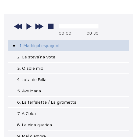
00:00
00:30
1. Madrigal espagnol
2. Ce steva´na vota
3. O sole mio
4. Jota de Falla
5. Ave Maria
6. La farfaletta / La girometta
7. A Cuba
8. La nina querida
9. Mal d´amore