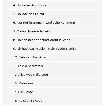
4. Urwiener Ausdrücke
5. Ballade des Leicht
6. Nur net brummen, wird scho kummen!
7. O du schöne Adelheid
8. Da san mir net scharf drauf in Wien
9. Ich hab´ das Fräulein Helen´baden ´sehn..
10. Nehmen S´an Alten
11. I bin a Schlimmer
12. Alles weg´n die Leut
13. Mahatma
14. Die Fichte
15. Heissen in Kuba