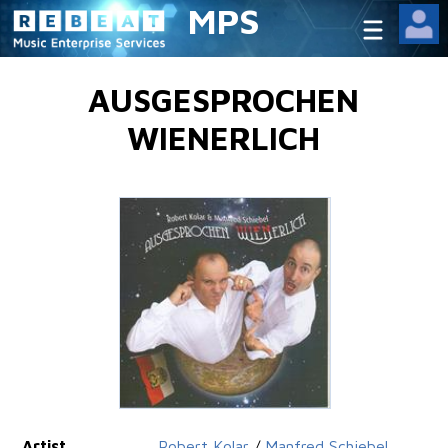
MPS
AUSGESPROCHEN
WIENERLICH
Artist
Robert Kolar
/
Manfred Schiebel