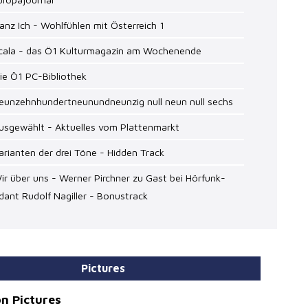
anz Ich - Wohlfühlen mit Österreich 1
Scala - das Ö1 Kulturmagazin am Wochenende
ie Ö1 PC-Bibliothek
Neunzehnhundertneunundneunzig null neun null sechs
usgewählt - Aktuelles vom Plattenmarkt
arianten der drei Töne - Hidden Track
ir über uns - Werner Pirchner zu Gast bei Hörfunk-
dant Rudolf Nagiller - Bonustrack
Pictures
n Pictures