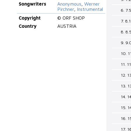
Songwriters
Anonymous
,
Werner
Pirchner
,
Instrumental
6. 7.
Copyright
© ORF SHOP
7. 8.
Country
AUSTRIA
8. 8.
9. 9.
10. 1
11. 1
12. 1
13. 1
14. 1
15. 1
16. 1
17. 1