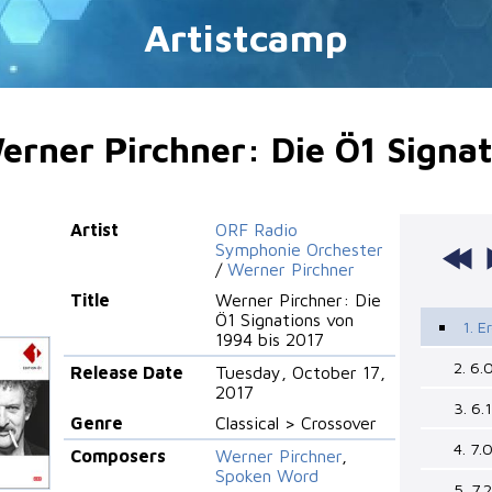
Artistcamp
erner Pirchner: Die Ö1 Signat
Artist
ORF Radio
Symphonie Orchester
/
Werner Pirchner
Title
Werner Pirchner: Die
Ö1 Signations von
1. E
1994 bis 2017
2. 6.
Release Date
Tuesday, October 17,
2017
3. 6.
Genre
Classical > Crossover
4. 7.
Composers
Werner Pirchner
,
Spoken Word
5. 7.