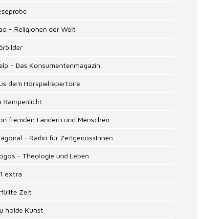
Leseprobe
ao - Religionen der Welt
örbilder
Help - Das Konsumentenmagazin
us dem Hörspielrepertoire
m Rampenlicht
Von fremden Ländern und Menschen
iagonal - Radio für ZeitgenossInnen
Logos - Theologie und Leben
1 extra
rfüllte Zeit
u holde Kunst