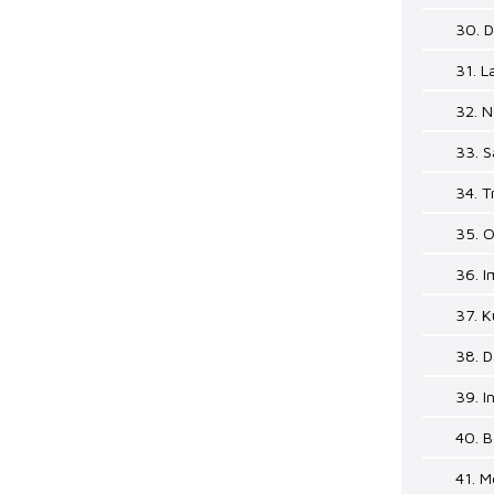
30. D
31. 
32. 
33. S
34. T
35. 
36. 
37. K
38. D
39. I
40. B
41. M