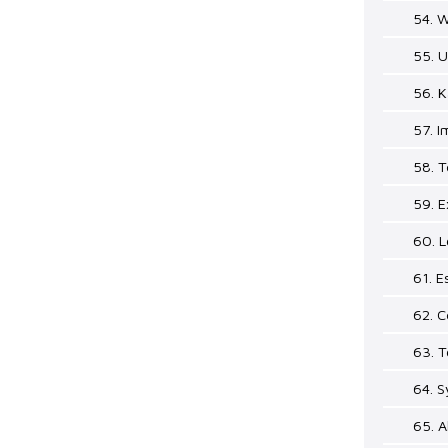
54. W
55. U
56. K
57. I
58. 
59. E
60. L
61. 
62. C
63. T
64. S
65. A