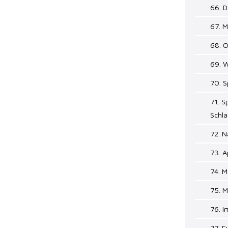
66. 
67. M
68. 
69. W
70. S
71. S
Schl
72. N
73. A
74. M
75. 
76. 
77. E