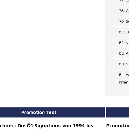
78. G
79. 
80. D
81. 
82. A
83. V
84. W
Inten
Promotion Text
chner: Die Ö1 Signations von 1994 bis
Promotio