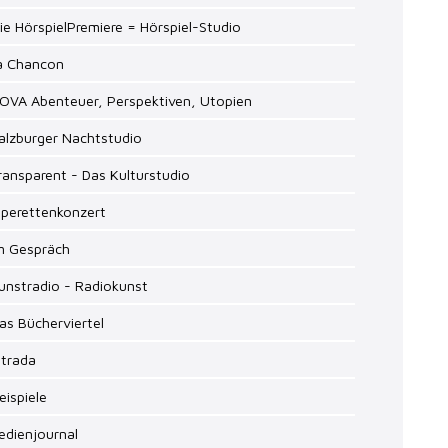
ie HörspielPremiere = Hörspiel-Studio
La Chancon
NOVA Abenteuer, Perspektiven, Utopien
alzburger Nachtstudio
ransparent - Das Kulturstudio
Operettenkonzert
Im Gespräch
unstradio - Radiokunst
as Bücherviertel
ntrada
eispiele
edienjournal