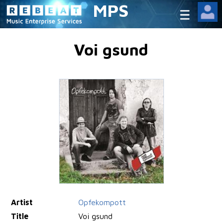
MPS
Voi gsund
Artist
Opfekompott
Title
Voi gsund