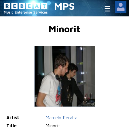
MPS
Minorit
Artist
Marcelo Peralta
Title
Minorit