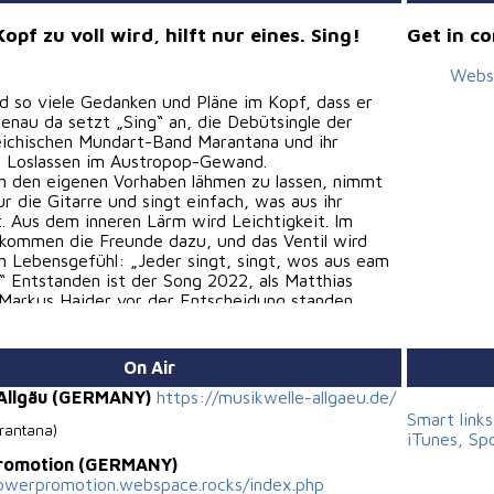
pf zu voll wird, hilft nur eines. Sing!
Get in c
Webs
d so viele Gedanken und Pläne im Kopf, dass er
Genau da setzt „Sing“ an, die Debütsingle der
eichischen Mundart-Band Marantana und ihr
s Loslassen im Austropop-Gewand.
on den eigenen Vorhaben lähmen zu lassen, nimmt
r die Gitarre und singt einfach, was aus ihr
 Aus dem inneren Lärm wird Leichtigkeit. Im
 kommen die Freunde dazu, und das Ventil wird
n Lebensgefühl: „Jeder singt, singt, wos aus eam
 Entstanden ist der Song 2022, als Matthias
arkus Haider vor der Entscheidung standen,
u machen. Beim wöchentlichen Songschreiben mit
 wird alles klar, leicht und fein.
t Lagerfeuerseele, zielt aber auf große Bühnen.
On Air
ich frische Akustikgitarre gibt dem Song seinen
 Allgäu (GERMANY)
https://musikwelle-allgaeu.de/
Charme, ein mittleres Tempo lädt zum Tanzen ein,
 Stimme kommt direkt zur Sache. Der schlichte
Smart link
rantana)
zum sofortigen Mitsingen gebaut.
iTunes, Sp
acht seit 2020 handgemachte Musik aus
Promotion (GERMANY)
usschließlich eigene Lieder in Mundart. Seit 2024
lowerpromotion.webspace.rocks/index.php