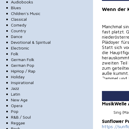
Audiobooks
Blues
Wenn der Ko
Children's Music
Classical
Comedy
Manchmal sin
Country
fast platzt. 
Dance
niederösterr
Plädoyer für
Devotional & Spiritual
Statt sich v
Electronic
die Hauptfigu
Folk
herauskommt.
German Folk
zweiten Teil
German Pop
zum geteilte
HipHop / Rap
auße kummt.“
Holiday
Rammel und M
Inspirational
mehr Musik z
Jazz
Fritz Wolfram
Der Klang ha
Latin
Eine sommerl
New Age
MusikWelle
Dance-along-
Opera
eine soulige
Pop
Sing (Ma
Refrain ist 
R&B / Soul
Marantana m
Sunflower 
Reggae
Österreich, a
https://sunf
Rock