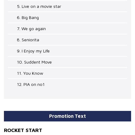
5. Live on a movie star
6. Big Bang
7. We go again
8. Seniorita
9. I Enjoy my Life
10. Suddent Move
11. You Know
12. PIA on no1
Promotion Text
ROCKET START