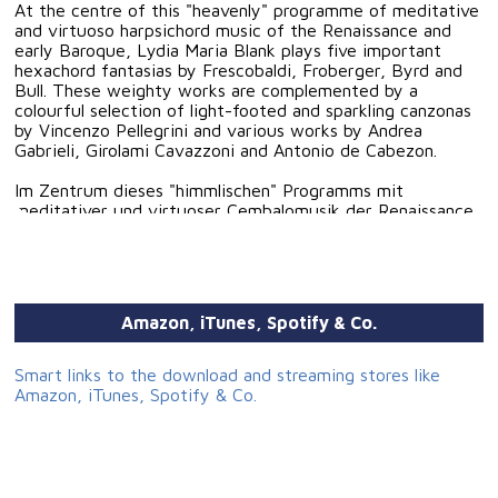
At the centre of this "heavenly" programme of meditative
and virtuoso harpsichord music of the Renaissance and
early Baroque, Lydia Maria Blank plays five important
hexachord fantasias by Frescobaldi, Froberger, Byrd and
Bull. These weighty works are complemented by a
colourful selection of light-footed and sparkling canzonas
by Vincenzo Pellegrini and various works by Andrea
Gabrieli, Girolami Cavazzoni and Antonio de Cabezon.
Im Zentrum dieses "himmlischen" Programms mit
meditativer und virtuoser Cembalomusik der Renaissance
und des Frühbarock spielt Lydia Maria Blank fünf
bedeutende Hexachordfantasien von Frescobaldi,
Froberger, Byrd und Bull. Diese gewichtigen Werke
werden ergänzt durch eine bunte Auswahl leichtfüßiger
und spritziger Canzonen von Vincenzo Pellegrini und
Amazon, iTunes, Spotify & Co.
verschiedene Werke von Andrea Gabrieli, Girolami
Cavazzoni und Antonio de Cabezon.
Smart links to the download and streaming stores like
Amazon, iTunes, Spotify & Co.