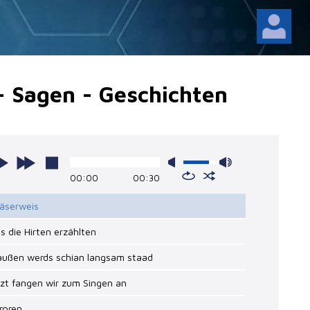
 - Sagen - Geschichten
00:00
00:30
läserweis
s die Hirten erzählten
raußen werds schian langsam staad
tzt fangen wir zum Singen an
froren