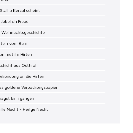
 Stall a Kerzal scheint
 Jubel oh Freud
e Weihnachtsgeschichte
isteln vom Bam
ommet ihr Hirten
schicht aus Osttirol
erkündung an die Hirten
Das goldene Verpackungspapier
nagst bin i gangen
tille Nacht - Heilige Nacht