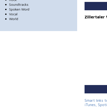
Soundtracks
Spoken Word
Vocal
Zillertale
World
Smart links 
iTunes, Spot