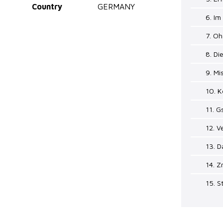
Country
GERMANY
6. Im
7. Oh
8. Di
9. M
10. K
11. G
12. V
13. 
14. Z
15. S