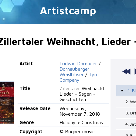
Artistcamp
Zillertaler Weihnacht, Lieder
Artist
Ludwig Dornauer
/
Dornauberger
Weislbläser
/
Tyrol
Company
Title
Zillertaler Weihnacht,
1. B
Lieder - Sagen -
Geschichten
2. Wa
Release Date
Wednesday,
3. D
November 7, 2018
Genre
Holiday > Christmas
4. Je
Copyright
© Bogner music
5. Er