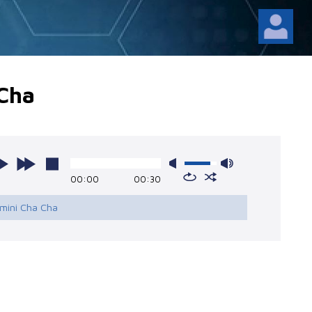
 Cha
00:00
00:30
imini Cha Cha