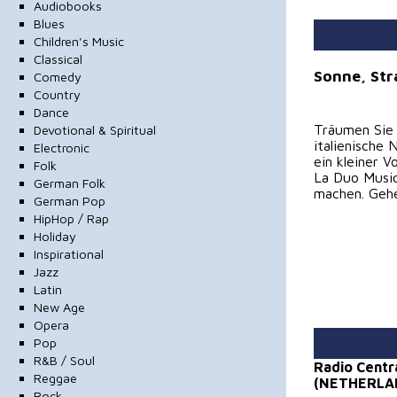
Audiobooks
Blues
Children's Music
Classical
Sonne, Str
Comedy
Country
Dance
Träumen Sie
Devotional & Spiritual
italienische
Electronic
ein kleiner 
Folk
La Duo Music
German Folk
machen. Gehen
German Pop
HipHop / Rap
Holiday
Inspirational
Jazz
Latin
New Age
Opera
Pop
R&B / Soul
Radio Centr
Reggae
(NETHERLA
Rock