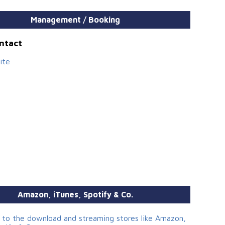
Management / Booking
ontact
ite
Amazon, iTunes, Spotify & Co.
s to the download and streaming stores like Amazon,