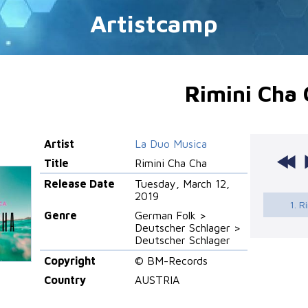
Artistcamp
Rimini Cha
Artist
La Duo Musica
Title
Rimini Cha Cha
Release Date
Tuesday, March 12,
2019
1. R
Genre
German Folk >
Deutscher Schlager >
Deutscher Schlager
Copyright
© BM-Records
Country
AUSTRIA