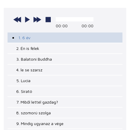
00:00
00:00
1. 6 év
2. Én is félek
3. Balatoni Buddha
4. le se szarsz
5. Lucia
6. Sirató
7. Miből lettél gazdag?
8. szomorú szolga
9. Mindig ugyanaz a vége