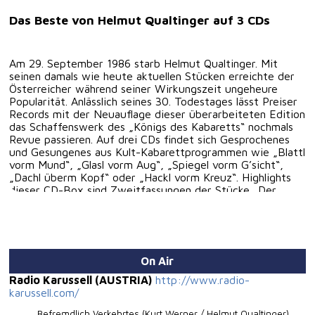
Das Beste von Helmut Qualtinger auf 3 CDs
Am 29. September 1986 starb Helmut Qualtinger. Mit
seinen damals wie heute aktuellen Stücken erreichte der
Österreicher während seiner Wirkungszeit ungeheure
Popularität. Anlässlich seines 30. Todestages lässt Preiser
Records mit der Neuauflage dieser überarbeiteten Edition
das Schaffenswerk des „Königs des Kabaretts“ nochmals
Revue passieren. Auf drei CDs findet sich Gesprochenes
und Gesungenes aus Kult-Kabarettprogrammen wie „Blattl
vorm Mund“, „Glasl vorm Aug“, „Spiegel vorm G’sicht“,
„Dachl überm Kopf“ oder „Hackl vorm Kreuz“. Highlights
dieser CD-Box sind Zweitfassungen der Stücke „Der
Halbwilde“ und „Weil mir so fad is“ aus der 1985
aufgenommen „Kabarett aus Wien“-Serie, die exklusiv
auf dieser Kompilation erhältlich sind.
On Air
Radio Karussell (AUSTRIA)
http://www.radio-
karussell.com/
Befremdlich Verkehrtes (Kurt Werner / Helmut Qualtinger)