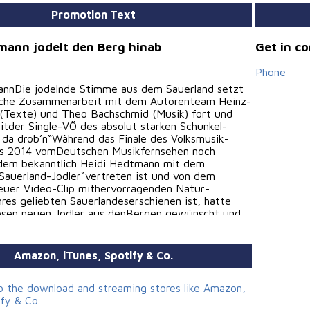
Promotion Text
mann jodelt den Berg hinab
Get in c
Phone
annDie jodelnde Stimme aus dem Sauerland setzt
eiche Zusammenarbeit mit dem Autorenteam Heinz-
 (Texte) und Theo Bachschmid (Musik) fort und
itder Single-VÖ des absolut starken Schunkel-
 da drob’n“Während das Finale des Volksmusik-
 2014 vomDeutschen Musikfernsehen noch
 dem bekanntlich Heidi Hedtmann mit dem
„Sauerland-Jodler“vertreten ist und von dem
euer Video-Clip mithervorragenden Natur-
res geliebten Sauerlandeserschienen ist, hatte
iesen neuen Jodler aus denBergen gewünscht und
n lassen.Wenn man sich den neuen Schunkel-Jodler
 mandurchaus doppelsinnig feststellen „Ganz da
rt Heidi Hedtmann auch hin!Liebe Redakteure,
Amazon, iTunes, Spotify & Co.
itte mit, es gibt viele Menschen,die
hige Titel und Volksmusik lieben! Gockel-Records,
 02 46, 42499 Hückeswagenwww.klockhaus-
to the download and streaming stores like Amazon,
.de www.heidi-hedtmann.de
ify & Co.