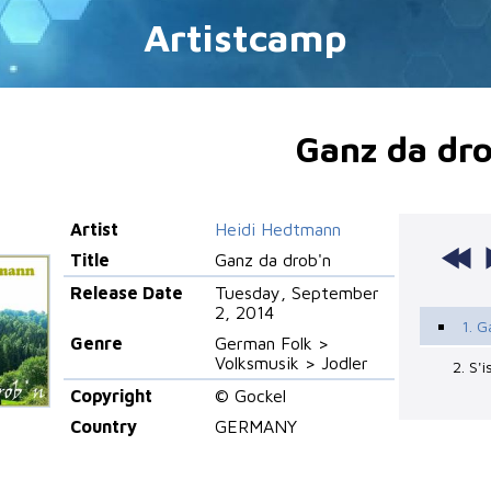
Artistcamp
Ganz da dr
Artist
Heidi Hedtmann
Title
Ganz da drob'n
Release Date
Tuesday, September
2, 2014
1. G
Genre
German Folk >
Volksmusik > Jodler
2. S'
Copyright
© Gockel
Country
GERMANY