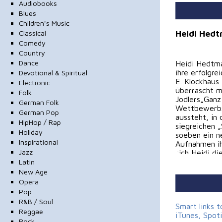
Audiobooks
Blues
Children's Music
Heidi Hedt
Classical
Comedy
Country
Dance
Heidi Hedtm
ihre erfolgr
Devotional & Spiritual
E. Klockhaus
Electronic
überrascht m
Folk
Jodlers„Ganz
German Folk
Wettbewerbs
German Pop
aussteht, in
HipHop / Rap
siegreichen 
Holiday
soeben ein n
Inspirational
Aufnahmen ih
Jazz
sich Heidi d
maßschneider
Latin
anhört, kann
New Age
drob’n“ gehö
Opera
spielen Sie b
Pop
deutschsprac
R&B / Soul
Postfach 10
Smart links 
Reggae
textdichter
iTunes, Spot
Rock