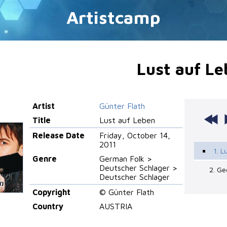
Artistcamp
Lust auf L
Artist
Günter Flath
Title
Lust auf Leben
Release Date
Friday, October 14,
2011
1. L
Genre
German Folk >
Deutscher Schlager >
2. G
Deutscher Schlager
Copyright
© Günter Flath
Country
AUSTRIA