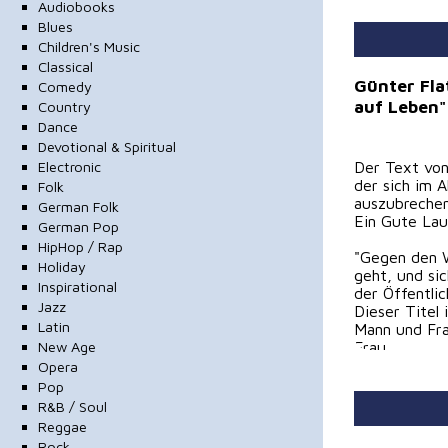
Audiobooks
Blues
Children's Music
Classical
Günter Fla
Comedy
auf Leben"
Country
Dance
Devotional & Spiritual
Electronic
Der Text von
der sich im A
Folk
auszubrechen
German Folk
Ein Gute La
German Pop
HipHop / Rap
"Gegen den 
Holiday
geht, und sic
Inspirational
der Öffentlic
Jazz
Dieser Titel 
Latin
Mann und Fr
New Age
Frau.
Opera
Beide Songs,
Pop
zu tun haben
R&B / Soul
Die Komposit
Reggae
Produziert/a
Rock