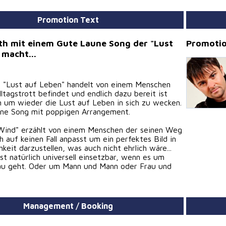
Promotion Text
th mit einem Gute Laune Song der "Lust
Promotio
 macht...
 "Lust auf Leben" handelt von einem Menschen
lltagstrott befindet und endlich dazu bereit ist
 um wieder die Lust auf Leben in sich zu wecken.
une Song mit poppigen Arrangement.
Wind" erzählt von einem Menschen der seinen Weg
h auf keinen Fall anpasst um ein perfektes Bild in
hkeit darzustellen, was auch nicht ehrlich wäre...
ist natürlich universell einsetzbar, wenn es um
au geht. Oder um Mann und Mann oder Frau und
 die auch etwas mit dem Leben von Günter Flath
 und deshalb sehr autobiographisch sind.
Management / Booking
ionen stammen von Josef Mulle.
rrangiert wurden „Lust auf Leben“ und "Gegen den