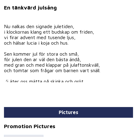
En tänkvärd julsång
Nu nalkas den signade juletiden,
i klockornas klang ett budskap om friden,
vi firar advent med tusende ljus,
och hälsar lucia i koja och hus.
Sen kommer jul för stora och små,
för julen den ar väl den bästa ändå,
med gran och med klappar på julaftonskväll,
och tomtar som frågar om barnen vart snäll.
Vi äter oss mätta på skinka och gröt,
äpplen och russin och tårta så söt,
vi dansar kring granen hand uti hand,
ja så firar vi jul i vårt avlånga land.
Men också vi vet att ej många kan få,
Pictures
ha det som vi men ska leva ändå,
som får irra omkring ibland nedbrända hus,
där bomber kreverat och släckt deras ljus.
Promotion Pictures
En bön ifrån hjärtat i mörkrets tid,
o sänk över jorden, julens frid,