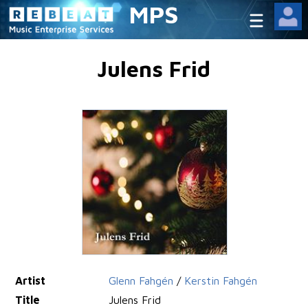
MPS
Julens Frid
Artist
Glenn Fahgén
/
Kerstin Fahgén
Title
Julens Frid