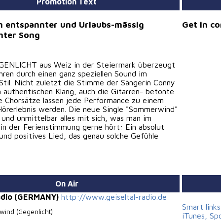
Promotion Text
h entspannter und Urlaubs-mässig
Get in c
mter Song
GENLICHT aus Weiz in der Steiermark überzeugt
ahren durch einen ganz speziellen Sound im
Stil. Nicht zuletzt die Stimme der Sängerin Conny
n authentischen Klang, auch die Gitarren- betonte
e Chorsätze lassen jede Performance zu einem
örerlebnis werden. Die neue Single "Sommerwind"
 und unmittelbar alles mit sich, was man im
n der Ferienstimmung gerne hört: Ein absolut
und positives Lied, das genau solche Gefühle
On Air
Radio (GERMANY)
http://www.geiseltal-radio.de
Smart link
ind (Gegenlicht)
iTunes, Sp