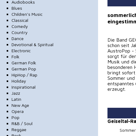
Audiobooks
Blues
Children's Music
sommerlic
Classical
eingestim
Comedy
Country
Dance
Die Band GE
Devotional & Spiritual
schon seit J
Electronic
AustroPop - 
sorgt für de
Folk
Musik und di
German Folk
besonderen H
German Pop
bringt sofort
HipHop / Rap
Sommer und i
Holiday
entspanntes 
Inspirational
erzeugt.
Jazz
Latin
New Age
Opera
Pop
Geiseltal-
R&B / Soul
Reggae
Sommerw
Rock