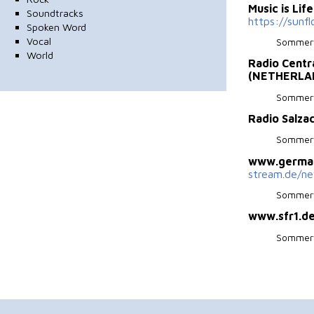
Music is Li
Soundtracks
https://sunf
Spoken Word
Vocal
Sommerw
World
Radio Centr
(NETHERLA
Sommerw
Radio Salza
Sommerw
www.germa
stream.de/n
Sommerw
www.sfr1.d
Sommerw