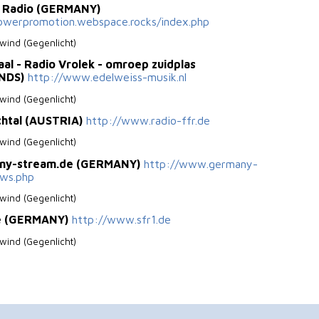
fe Radio (GERMANY)
lowerpromotion.webspace.rocks/index.php
ind (Gegenlicht)
aal - Radio Vrolek - omroep zuidplas
NDS)
http://www.edelweiss-musik.nl
ind (Gegenlicht)
chtal (AUSTRIA)
http://www.radio-ffr.de
ind (Gegenlicht)
ny-stream.de (GERMANY)
http://www.germany-
ews.php
ind (Gegenlicht)
e (GERMANY)
http://www.sfr1.de
ind (Gegenlicht)