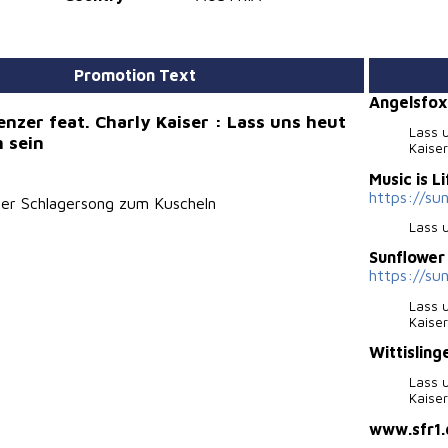
Promotion Text
Angelsfox
enzer feat. Charly Kaiser : Lass uns heut
Lass u
 sein
Kaiser
Music is 
https://su
ller Schlagersong zum Kuscheln
Lass 
Sunflowe
https://su
Lass u
Kaiser
Wittislin
Lass u
Kaiser
www.sfr1