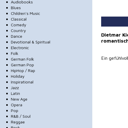
Audiobooks
Blues
Children's Music
Classical
Comedy
Country
Dietmar Ki
Dance
romantisch
Devotional & Spiritual
Electronic
Folk
Ein gefühlvo
German Folk
German Pop
HipHop / Rap
Holiday
Inspirational
Jazz
Latin
New Age
Opera
Pop
R&B / Soul
Reggae
Rock