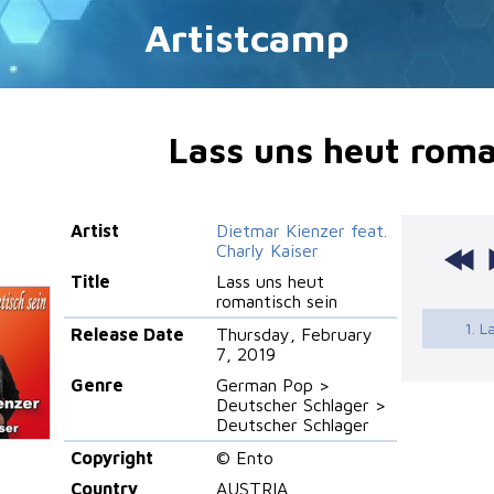
Artistcamp
Lass uns heut roma
Artist
Dietmar Kienzer feat.
Charly Kaiser
Title
Lass uns heut
romantisch sein
1. L
Release Date
Thursday, February
7, 2019
Genre
German Pop >
Deutscher Schlager >
Deutscher Schlager
Copyright
© Ento
Country
AUSTRIA