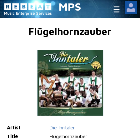
MPS
Flügelhornzauber
Artist
Die Inntaler
Title
Flügelhornzauber