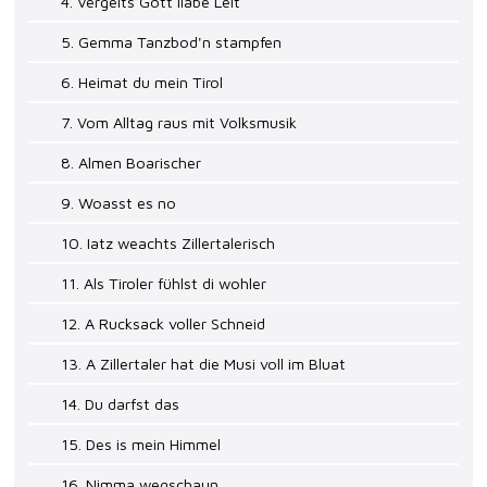
4. Vergelts Gott liabe Leit
5. Gemma Tanzbod'n stampfen
6. Heimat du mein Tirol
7. Vom Alltag raus mit Volksmusik
8. Almen Boarischer
9. Woasst es no
10. Iatz weachts Zillertalerisch
11. Als Tiroler fühlst di wohler
12. A Rucksack voller Schneid
13. A Zillertaler hat die Musi voll im Bluat
14. Du darfst das
15. Des is mein Himmel
16. Nimma wegschaun