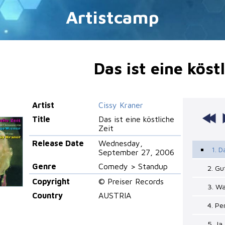
Artistcamp
Das ist eine köst
Artist
Cissy Kraner
Title
Das ist eine köstliche
Zeit
Release Date
Wednesday,
1. D
September 27, 2006
Genre
Comedy > Standup
2. G
Copyright
© Preiser Records
3. Wa
Country
AUSTRIA
4. P
5. Ja