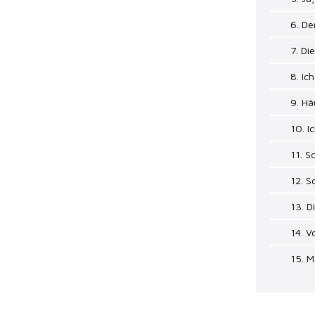
6. De
7. Di
8. Ic
9. Hä
10. I
11. S
12. S
13. D
14. V
15. 