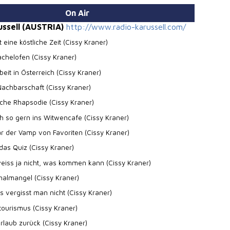
On Air
ussell (AUSTRIA)
http://www.radio-karussell.com/
t eine köstliche Zeit (Cissy Kraner)
achelofen (Cissy Kraner)
beit in Österreich (Cissy Kraner)
Nachbarschaft (Cissy Kraner)
iche Rhapsodie (Cissy Kraner)
eh so gern ins Witwencafe (Cissy Kraner)
ar der Vamp von Favoriten (Cissy Kraner)
 das Quiz (Cissy Kraner)
eiss ja nicht, was kommen kann (Cissy Kraner)
nalmangel (Cissy Kraner)
s vergisst man nicht (Cissy Kraner)
tourismus (Cissy Kraner)
rlaub zurück (Cissy Kraner)