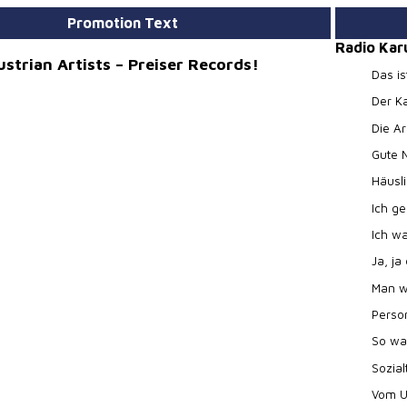
Promotion Text
Radio Kar
strian Artists – Preiser Records!
Das is
Der K
Die Ar
Gute 
Häusl
Ich g
Ich w
Ja, ja
Man w
Perso
So wa
Sozial
Vom U