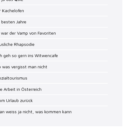
r Kachelofen
e besten Jahre
h war der Vamp von Favoriten
usliche Rhapsodie
ch geh so gern ins Witwencafe
o was vergisst man nicht
ozialtourismus
ie Arbeit in Österreich
om Urlaub zurück
Man weiss ja nicht, was kommen kann