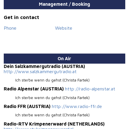
Die Sängerin sagt, sie liebt es ihren eigenen Song, der ihr
Management / Booking
selbst so gut gefällt,
auf die Bühne zu bringen, zu performen und ihn
zeitgemäß neu zu produzieren.
Get in contact
Wir denken, die Künstlerin hat hiermit eine gute
Phone
Website
Entscheidung getroffen und bedanken uns im Voraus
bei allen DJ's, Radiomachern und allen die an der
Veröffentlichung dieser neu aufgelegten Single ihr zutun
leisten!
Mit lieben Grüßen,
On Air
Musikproduzent Christian Maier
Dein Salzkammergutradio (AUSTRIA)
http://www.salzkammergutradio.at
Ich sterbe wenn du gehst (Christa Fartek)
Radio Alpenstar (AUSTRIA)
http://radio-alpenstar.at
Ich sterbe wenn du gehst (Christa Fartek)
Radio FFR (AUSTRIA)
http://www.radio-ffr.de
Ich sterbe wenn du gehst (Christa Fartek)
Radio-RTV Krimpenerwaard (NETHERLANDS)
http://www.rtvkrimpenerwaard.nl