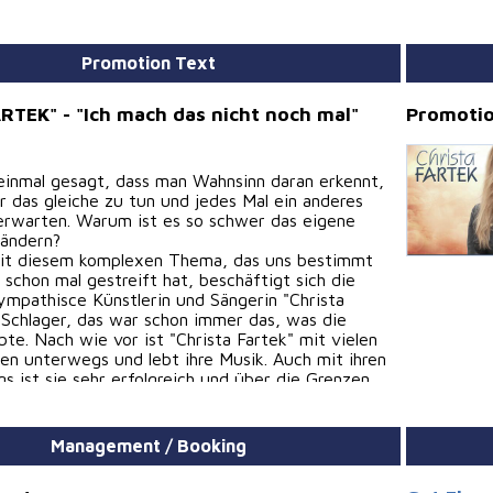
Promotion Text
ARTEK" - "Ich mach das nicht noch mal"
Promotio
 einmal gesagt, dass man Wahnsinn daran erkennt,
 das gleiche zu tun und jedes Mal ein anderes
erwarten. Warum ist es so schwer das eigene
 ändern?
it diesem komplexen Thema, das uns bestimmt
 schon mal gestreift hat, beschäftigt sich die
sympathisce Künstlerin und Sängerin "Christa
-Schlager, das war schon immer das, was die
ebte. Nach wie vor ist "Christa Fartek" mit vielen
ten unterwegs und lebt ihre Musik. Auch mit ihren
s ist sie sehr erfolgreich und über die Grenzen
nt.
en Single "Ich mach das nicht noch mal" erzählt sie
dern-tanzbar-beschwingten Style eine wunderbare
Management / Booking
die viele von uns bewegt!
ht es um das gleiche Prinzip: Wenn man ihn oder