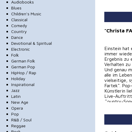
Audiobooks
Blues
Children's Music
Classical
Comedy
"Christa F
Country
Dance
Devotional & Spiritual
Einstein hat
Electronic
immer wieder
Folk
Ergebnis zu 
German Folk
Verhalten zu
German Pop
Und genau m
HipHop / Rap
alle im Leben
Holiday
vielseitige, 
Inspirational
Fartek". Pop
Jazz
Künstlerin li
Live-Auftrit
Latin
Country-Song
New Age
hinaus bekan
Opera
Mit ihrer neu
Pop
in einem mo
R&B / Soul
Geschichte, 
Reggae
Jedes mal ge
Rock