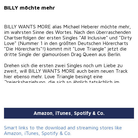
BILLY möchte mehr
BILLY WANTS MORE alias Michael Heberer möchte mehr,
im wahrsten Sinne des Wortes. Nach den überraschenden
Chartserfolgen der ersten Singles "All Inclusive" und "Dirty
Love" (Nummer 1 in den größten Deutschen Hörercharts
"Die Hörercharts"!) kommt mit "Love Triangle" jetzt die
dritte Single der glamourösen Drag Queen aus Berlin.
Drehen sich die ersten zwei Singles noch um Liebe zu
zweit, will BILLY WANTS MORE auch beim neuen Track
hier ebenso mehr. Love Triangle besingt eine
Dreiecksbeziehung, die sich so ähnlich tatsächlich im
Leben von Michael Heberer abgespielt haben soll. Frau,
Mann und jemand der weder in das eine noch das andere
Schema passt. Vollständige Liebe sozusagen.
BILLY WANTS MORE ist eine Kunstfigur, die eben von
Amazon, iTunes, Spotify & Co.
Michael Heberer verkörpert wird, der eigentlich in den
Berliner Clubs als die Drag Queen "Miss Candy Rush"
bekannt ist. Die neu geschaffene Kunstfigur orientiert
Smart links to the download and streaming stores like
sich bewusst an Künstlern der 90 er Jahre, ohne aber eine
Amazon, iTunes, Spotify & Co.
Kopie zu sein. Es ist eine Zeitkapsel, übersetzt in die