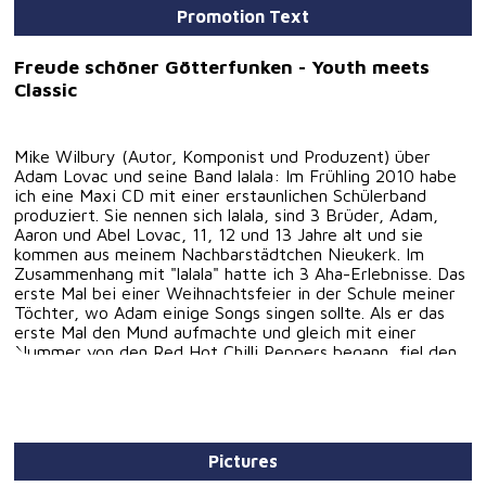
Promotion Text
Freude schöner Götterfunken - Youth meets
Classic
Mike Wilbury (Autor, Komponist und Produzent) über
Adam Lovac und seine Band lalala: Im Frühling 2010 habe
ich eine Maxi CD mit einer erstaunlichen Schülerband
produziert. Sie nennen sich lalala, sind 3 Brüder, Adam,
Aaron und Abel Lovac, 11, 12 und 13 Jahre alt und sie
kommen aus meinem Nachbarstädtchen Nieukerk. Im
Zusammenhang mit "lalala" hatte ich 3 Aha-Erlebnisse. Das
erste Mal bei einer Weihnachtsfeier in der Schule meiner
Töchter, wo Adam einige Songs singen sollte. Als er das
erste Mal den Mund aufmachte und gleich mit einer
Nummer von den Red Hot Chilli Peppers begann, fiel den
Zuhörern buchstäblich das Weihnachtsgebäck aus der
Hand. Als er dann nach 10 Sekunden wieder aufhörte und
grinste "das war nur ein Mikrofontest", wusste ich, dass
ich gerade etwas ganz besonders erlebte. Mein zweites
Aha-Erlebnis hatte ich dann einige Wochen später, als
Pictures
Adams Bruder Aaron die Schlagzeugparts für ihre erste