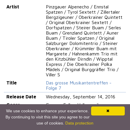
Artist
Pinzgauer Alpenecho / Ennstal
Spatzen / Tyrol Sextett / Zillertaler
Bergzigeuner / Oberkrainer Quintett
/ Original Oberkrainer Sextett /
Dorfspatzen / Steirer Buam / Serles
Buam / Grenzland Quintett / Auner
Buam / Tiroler Spatzen / Original
Salzburger Dolomitentrio / Steiner
Oberkrainer / Krümmler Buam mit
Margarete / Hahnenkamm Trio mit
den Kitzbühler Dirndln / Wipptal
Express / Die Oberkrainer Polka
Mädels / Original Burggräfler Trio /
Viller S
Title
Das grosse Musikantentreffen -
Folge 7
Release Date
Wednesday, September 14, 2016
Genre
German Folk > Volksmusik >
Volksmusik
We use cookies to enhance your experience.
✖
By continuing to visit this site you agree to our
Country
AUSTRIA
use of cookies.
Data protection