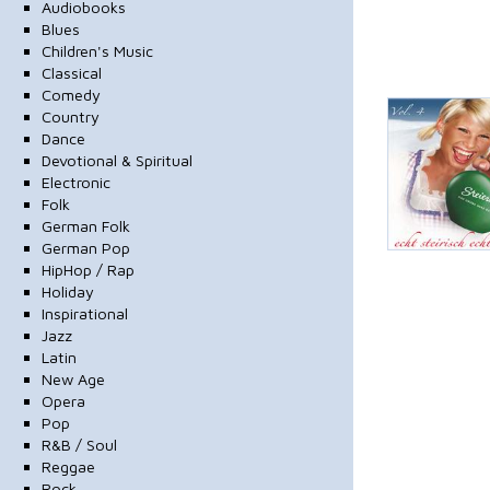
Audiobooks
Blues
Children's Music
Classical
Comedy
Country
Dance
Devotional & Spiritual
Electronic
Folk
German Folk
German Pop
HipHop / Rap
Holiday
Inspirational
Jazz
Latin
New Age
Opera
Pop
R&B / Soul
Reggae
Rock