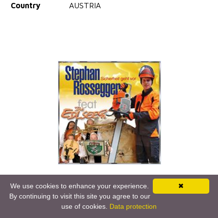
Country
AUSTRIA
Artist
Stephan Rossegger feat. Die Edlseer
We use cookies to enhance your experience.
✖
Title
Sicherheit geht vor
By continuing to visit this site you agree to our
use of cookies.
Data protection
Release Date
Friday, July 1, 2011