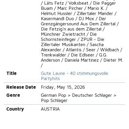
/ Läts Fetz / Volksbeat / Die Pagger
Buam / Marc Pircher / Mario K. /
Helmut Hussler / Zillertaler Mander /
Kasermandl Duo / DJ Mox / Der
Grenzgängersound Aus Dem Zillertal /
Die Fetzig'n aus dem Zillertal /
Münchner Zwietracht / Die
Schornsteinfeger / ZPUR - Die
Zillertaler Musikanten / Sascha
Alexander / Atlantis / Seer / Wildbach /
Trenkwalder / Die Edlseer / G.G.
Anderson / Daniela Martinez / Dieter M.
/
Title
Gute Laune - 40 stimmungsvolle
Partyhits
Release Date
Friday, May 15, 2026
Genre
German Pop > Deutscher Schlager >
Pop Schlager
Country
AUSTRIA