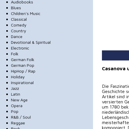
Audiobooks
Blues
Children's Music
Classical
Comedy
Country
Dance
Devotional & Spiritual
Electronic
Folk
German Folk
German Pop
Casanova u
HipHop / Rap
Holiday
Inspirational
Die Faszinat
Jazz
Geschichte s
Latin
Artikel sind 
New Age
versierten Ge
Opera
um 1780 beka
Pop
niederländis
R&B / Soul
Lebensgesch
meisterhafte
Reggae
komponiert. 
Rock