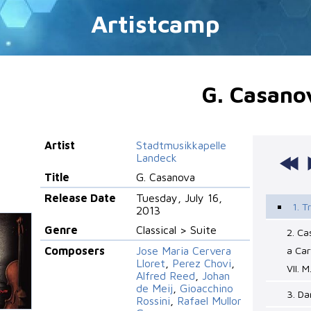
Artistcamp
G. Casano
Artist
Stadtmusikkapelle
Landeck
Title
G. Casanova
Release Date
Tuesday, July 16,
1. T
2013
Genre
Classical > Suite
2. Ca
Composers
Jose Maria Cervera
a Car
Lloret
,
Perez Chovi
,
VII. M
Alfred Reed
,
Johan
de Meij
,
Gioacchino
3. Da
Rossini
,
Rafael Mullor