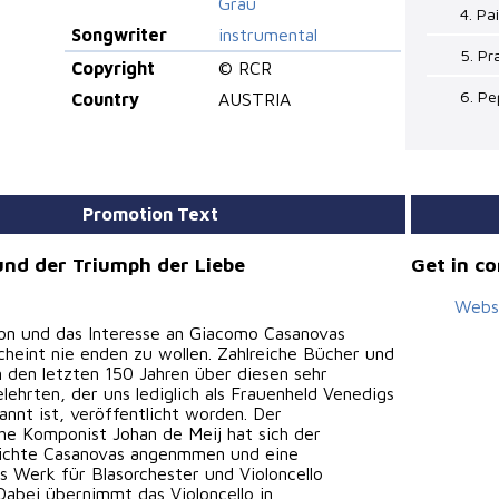
Grau
4. Pa
Songwriter
instrumental
5. Pr
Copyright
© RCR
6. Pe
Country
AUSTRIA
Promotion Text
nd der Triumph der Liebe
Get in c
Webs
ion und das Interesse an Giacomo Casanovas
cheint nie enden zu wollen. Zahlreiche Bücher und
in den letzten 150 Jahren über diesen sehr
lehrten, der uns lediglich als Frauenheld Venedigs
nnt ist, veröffentlicht worden. Der
che Komponist Johan de Meij hat sich der
ichte Casanovas angenmmen und eine
s Werk für Blasorchester und Violoncello
Dabei übernimmt das Violoncello in