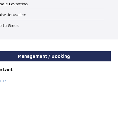
isaje Levantino
aise Jerusalem
pita Greus
Management / Booking
ontact
ite