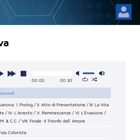
va
00:00
00:30
rancredi
sanova: I. Prolog / II. Atto di Presentatione / III. La Vita
te / IV. L`Arresto / V. Reminescenze / VI. L`Evasione /
.M. & C.C. / VIII. Finale: II Trionfo dell` Amore
nza Colorista