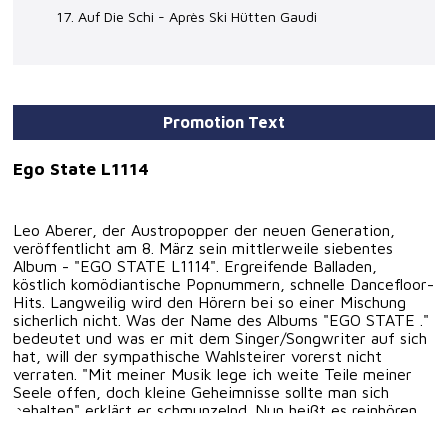
17. Auf Die Schi - Après Ski Hütten Gaudi
Promotion Text
Ego State L1114
Leo Aberer, der Austropopper der neuen Generation,
veröffentlicht am 8. März sein mittlerweile siebentes
Album - "EGO STATE L1114". Ergreifende Balladen,
köstlich komödiantische Popnummern, schnelle Dancefloor-
Hits. Langweilig wird den Hörern bei so einer Mischung
sicherlich nicht. Was der Name des Albums "EGO STATE ."
bedeutet und was er mit dem Singer/Songwriter auf sich
hat, will der sympathische Wahlsteirer vorerst nicht
verraten. "Mit meiner Musik lege ich weite Teile meiner
Seele offen, doch kleine Geheimnisse sollte man sich
behalten" erklärt er schmunzelnd. Nun heißt es reinhören
und sich offen halten für das was kommt. Überraschend,
frisch, romantisch - es ist bestimmt auch für ihre Laune