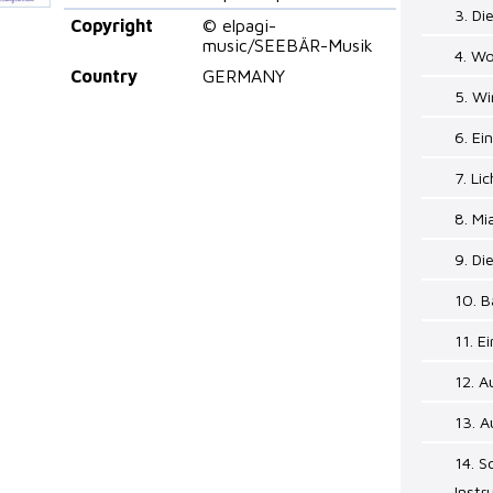
3. Di
Copyright
© elpagi-
music/SEEBÄR-Musik
4. Wo
Country
GERMANY
5. Wi
6. Ei
7. Li
8. Mi
9. Di
10. B
11. E
12. A
13. A
14. S
Inst