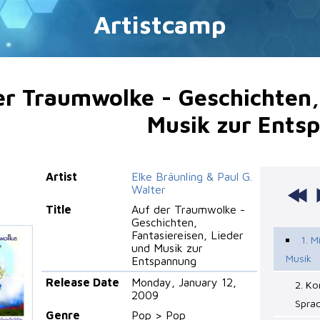
Artistcamp
er Traumwolke - Geschichten, 
Musik zur Ents
Artist
Elke Bräunling & Paul G.
Walter
Title
Auf der Traumwolke -
Geschichten,
Fantasiereisen, Lieder
1. M
und Musik zur
Musik
Entspannung
Release Date
Monday, January 12,
2. Ko
2009
Spra
Genre
Pop > Pop