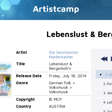
Artistcamp
Lebenslust & Be
Artist
Die Geschwister
Niederbacher
Title
Lebenslust &
Bergeshöh’n
1. U
Release Date
Friday, July 18, 2014
Genre
German Folk >
2. Fü
Volksmusik >
Volksmusik
3. Wi
Copyright
© MCP
4. Le
Country
AUSTRIA
5. Gr