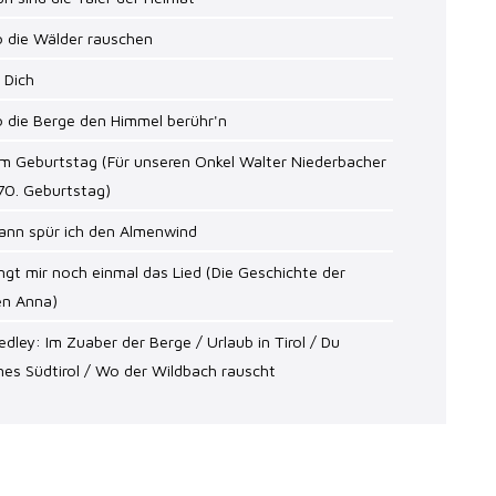
o die Wälder rauschen
r Dich
 die Berge den Himmel berühr'n
m Geburtstag (Für unseren Onkel Walter Niederbacher
70. Geburtstag)
ann spür ich den Almenwind
ingt mir noch einmal das Lied (Die Geschichte der
en Anna)
edley: Im Zuaber der Berge / Urlaub in Tirol / Du
es Südtirol / Wo der Wildbach rauscht