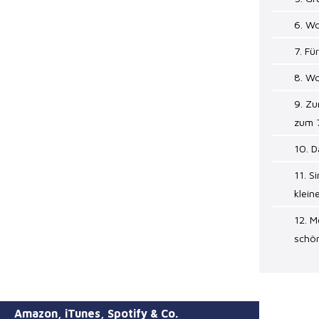
6. W
7. Fü
8. Wo
9. Zu
zum 
10. D
11. S
klein
12. M
schön
Amazon, iTunes, Spotify & Co.