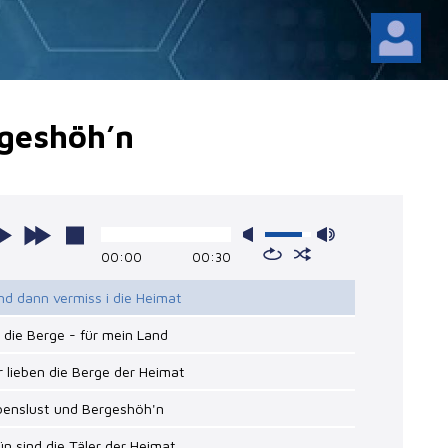
rgeshöh’n
00:00
00:30
nd dann vermiss i die Heimat
r die Berge - für mein Land
r lieben die Berge der Heimat
benslust und Bergeshöh'n
ün sind die Täler der Heimat